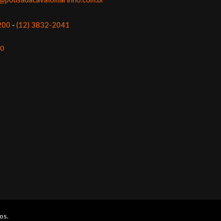
200
-
(12) 3832-2041
00
os.