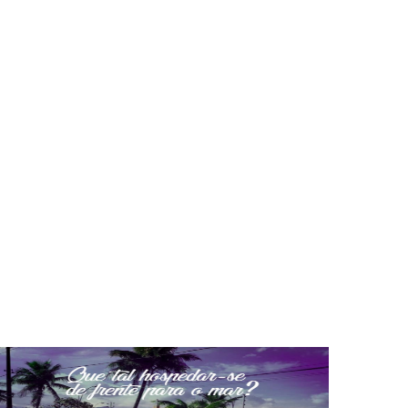
Hospede Fiel
Hóspede Fiel Criamos a promoção hospede fiel