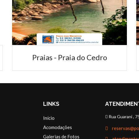
apartamentos com vista deslumbrante, onde você
poderá apreciar de...
Praias - Praia do Cedro
LINKS
ATENDIMEN
LEIA MAIS
Rua Guarani , 7
Início
Acomodações
reservas@po
Galerias de Fotos
atendimento