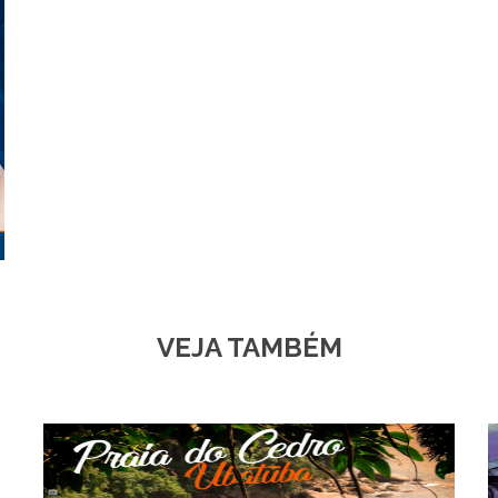
VEJA TAMBÉM
Frente para o Mar
A Pousada Cavalo Marinho Ubatuba possue