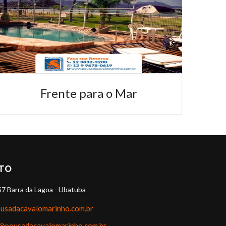
para fortalecer a relação entre o hotel e nossos...
Frente para o Mar
TO
LEIA MAIS
57 Barra da Lagoa - Ubatuba
usadacavalomarinho.com.br
@pousadacavalomarinho.com.br