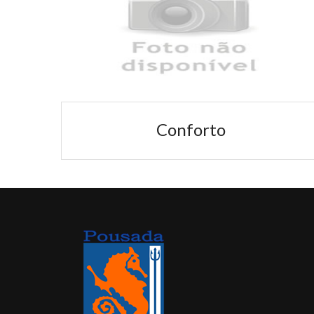
tar.
pousada, tem uma beleza sem...
Conforto
LEIA MAIS