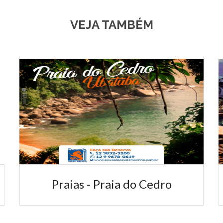
VEJA TAMBÉM
Frente para o Mar
A Pousada Cavalo Marinho Ubatuba possue
apartamentos com vista deslumbrante, onde você
poderá apreciar de...
Praias - Praia do Cedro