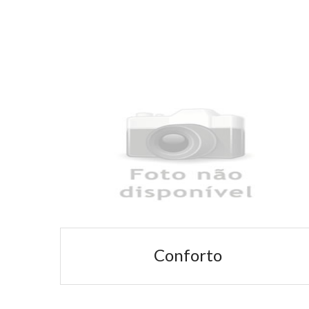
Praias - Praia do Cedro
decorados
A praia do Cedro fica a 20 minutos de nossa
tar.
pousada, tem uma beleza sem...
Conforto