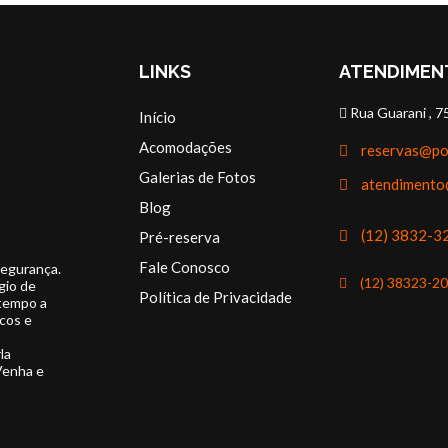
LINKS
ATENDIMEN
LEIA MAIS
Rua Guarani , 7
Início
Acomodações
reservas@po
Galerias de Fotos
atendimento
Blog
(12) 3832-3
Pré-reserva
Fale Conosco
segurança.
(12) 38323-2
gio de
Política de Privacidade
 tempo a
cos e
la
Venha e