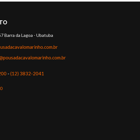
TO
LEIA MAIS
57 Barra da Lagoa - Ubatuba
usadacavalomarinho.com.br
@pousadacavalomarinho.com.br
200
-
(12) 3832-2041
00