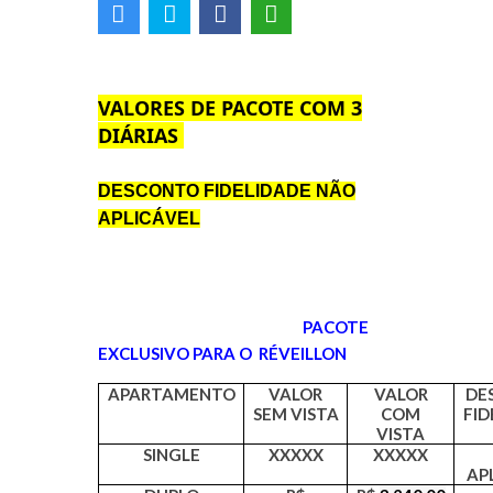
VALORES DE PACOTE COM 3
DIÁRIAS
DESCONTO FIDELIDADE NÃO
APLICÁVEL
PACOTE
EXCLUSIVO PARA O
RÉVEILLON
APARTAMENTO
VALOR
VALOR
DE
SEM VISTA
COM
FID
VISTA
SINGLE
XXXXX
XXXXX
AP