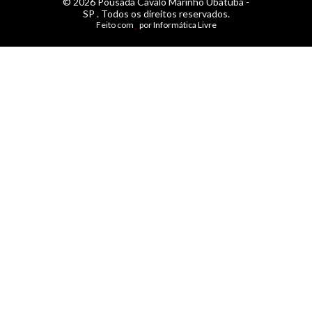
© 2026 Pousada Cavalo Marinho Ubatuba -
SP . Todos os direitos reservados.
Feito com
por
Informática Livre