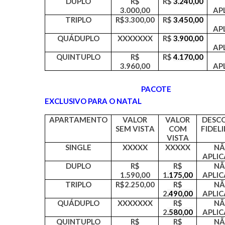
DUPLO
R$
R$
3.240,00
3.000,00
AP
TRIPLO
R$3.300,00
R$
3.450,00
AP
QUÁDUPLO
XXXXXXX
R$
3.900,00
AP
QUINTUPLO
R$
R$
4.170,00
3.960,00
AP
PACOTE
EXCLUSIVO PARA O NATAL
APARTAMENTO
VALOR
VALOR
DESC
SEM VISTA
COM
FIDEL
VISTA
SINGLE
XXXXX
XXXXX
N
APLIC
DUPLO
R$
R$
N
1.590,00
1
.175,00
APLIC
TRIPLO
R$2.250,00
R$
N
2
.490,00
APLIC
QUÁDUPLO
XXXXXXX
R$
N
2
.580,00
APLIC
QUINTUPLO
R$
R$
N