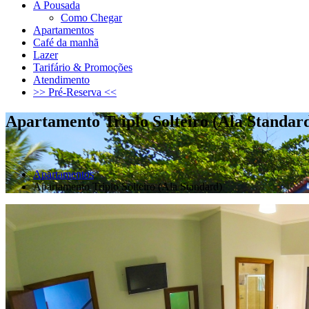
A Pousada
Como Chegar
Apartamentos
Café da manhã
Lazer
Tarifário & Promoções
Atendimento
>> Pré-Reserva <<
Apartamento Triplo Solteiro (Ala Standar
Apartamentos
Apartamento Triplo Solteiro (Ala Standard)