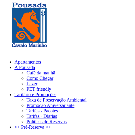
Atendimento:
(12) 3832-3200
(12) 38323-200
Apartamentos
A Pousada
Café da manhã
Como Chegar
Lazer
PET friendly
Tarifário e Promoções
Taxa de Preservação Ambiental
Promoção Aniversariante
Tarifas - Pacotes
Tarifas - Diarias
Políticas de Reservas
>> Pré-Reserva <<