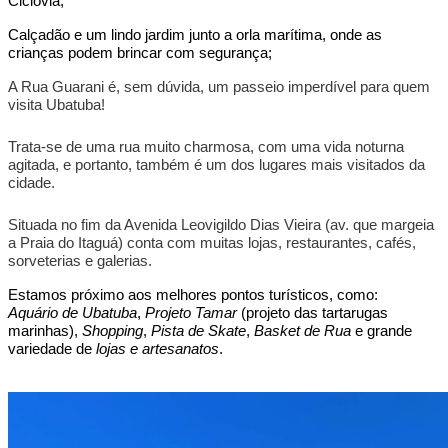
Ciclovia;
Calçadão e um lindo jardim junto a orla marítima, onde as
crianças podem brincar com segurança;
A Rua Guarani é, sem dúvida, um passeio imperdível para quem
visita Ubatuba!
Trata-se de uma rua muito charmosa, com uma vida noturna
agitada, e portanto, também é um dos lugares mais visitados da
cidade.
Situada no fim da Avenida Leovigildo Dias Vieira (av. que margeia
a Praia do Itaguá) conta com muitas lojas, restaurantes, cafés,
sorveterias e galerias.
Estamos próximo aos melhores pontos turísticos, como:
Aquário de Ubatuba
,
Projeto Tamar
(projeto das tartarugas
marinhas),
Shopping
,
Pista de Skate
,
Basket de Rua
e grande
variedade de
lojas e artesanatos
.