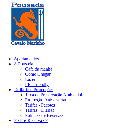
Atendimento:
(12) 3832-3200
(12) 38323-200
Apartamentos
A Pousada
Café da manhã
Como Chegar
Lazer
PET friendly
Tarifário e Promoções
Taxa de Preservação Ambiental
Promoção Aniversariante
Tarifas - Pacotes
Tarifas - Diarias
Políticas de Reservas
>> Pré-Reserva <<