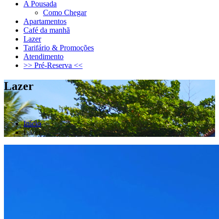
A Pousada
Como Chegar
Apartamentos
Café da manhã
Lazer
Tarifário & Promoções
Atendimento
>> Pré-Reserva <<
Lazer
Início
Lazer