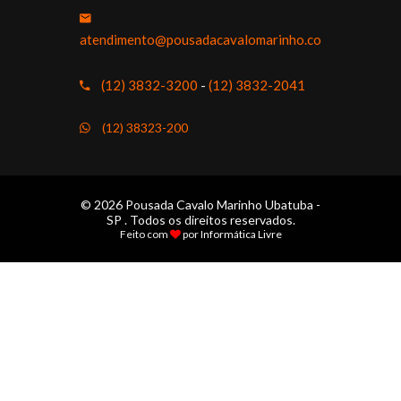
atendimento@pousadacavalomarinho.com.br
(12) 3832-3200
-
(12) 3832-2041
(12) 38323-200
© 2026 Pousada Cavalo Marinho Ubatuba -
SP . Todos os direitos reservados.
Feito com
por
Informática Livre